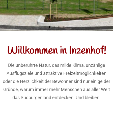
Willkommen in Inzenhof
Willkommen in Inzenhof!
Die unberührte Natur, das milde
Klima und attraktive
Die unberührte Natur, das milde Klima, unzählige
Freizeitmöglichkeiten
Ausflugsziele und attraktive Freizeitmöglichkeiten
oder die Herzlichkeit der Bewohner sind nur einige der
Hier klicken
Gründe, warum immer mehr Menschen aus aller Welt
das Südburgenland entdecken. Und bleiben.