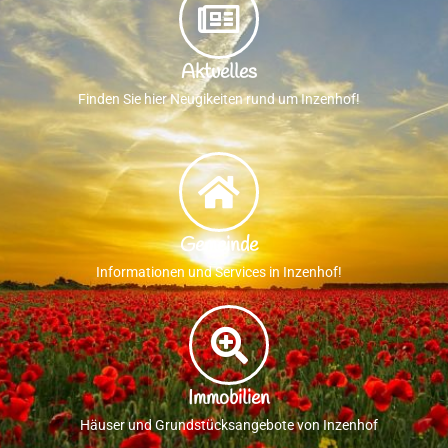
Aktuelles
Finden Sie hier Neugikeiten rund um Inzenhof!
Gemeinde
Informationen und Services in Inzenhof!
Immobilien
Häuser und Grundstücksangebote von Inzenhof