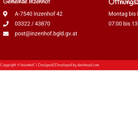
Gemeinde Inzenhof
Öffnungsz
A-7540 Inzenhof 42
Montag bis 
03322 / 43870
07:00 bis 13
post@inzenhof.bgld.gv.at
Copyright ©
Inzenhof.
| Designed/Developed by
darehead.com