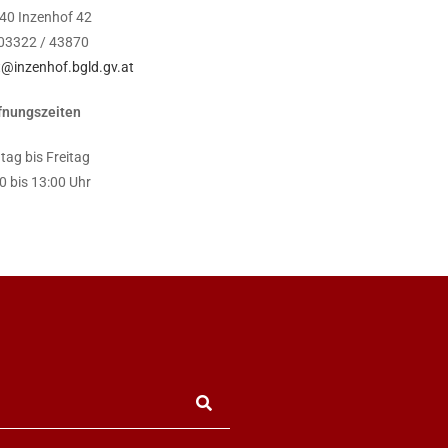
40 Inzenhof 42
 03322 / 43870
@inzenhof.bgld.gv.at
fnungszeiten
ag bis Freitag
0 bis 13:00 Uhr