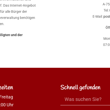
A-75
f. Das Internet-Angebot
Tel:
für alle Bürger der
E-Mail:
post
ndeverwaltung benötigen
en.
Öf
ligten und der
Mont
07:0
eiten
Schnell gefunden
Freitag
:00 Uhr