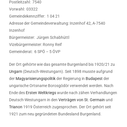
Postleitzahl: 7540
Vorwahl: 03322
Gemeindekennziffer: 1 04 21
Adresse der Gemeindeverwaltung: Inzenhof 42, A-7540
Inzenhof
Bürgermeister: Jürgen Schabhüttl
Vizebürgermeister: Ronny Reif
Gemeinderat: 6 SPÖ – 5 ÖVP
Der Ort gehörte wie das gesamte Burgenland bis 1920/21 zu
Ungarn
(Deutsch-Westungarn). Seit 1898 musste aufgrund
der
Magyarisierungspolitik
der Regierung in
Budapest
der
ungarische Ortsname Borosgödör verwendet werden. Nach
Ende des
Ersten Weltkriegs
wurde nach zähen Verhandlungen
Deutsch-Westungarn in den
Verträgen von St. Germain
und
Trianon
1919 Österreich zugesprochen. Der Ort gehört seit
1921 zum neu gegründeten Bundesland Burgenland.