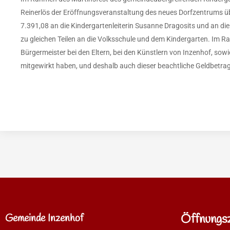
Reinerlös der Eröffnungsveranstaltung des neues Dorfzentrums 
7.391,08 an die Kindergartenleiterin Susanne Dragosits und an die
zu gleichen Teilen an die Volksschule und dem Kindergarten. Im R
Bürgermeister bei den Eltern, bei den Künstlern von Inzenhof, sowi
mitgewirkt haben, und deshalb auch dieser beachtliche Geldbetr
Gemeinde Inzenhof
Öffnungsz