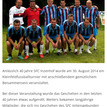
Anlässlich 40 Jahre SFC Inzenhof wurde am 30. August 2014 ein
Kleinfeldfussballturnier mit anschließendem gemütlichem
Beisammensein veranstaltet.
Bei dieser Veranstaltung wurde das Geschehen in den letzten
40 Jahren etwas aufgerollt. Weiters bekamen langjährige
Mitglieder, die sich ins Geschehen des SFC miteingebunden