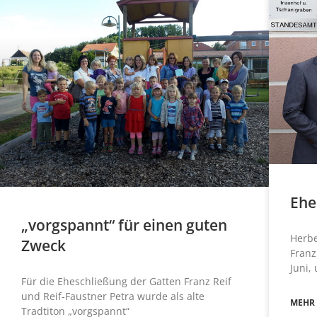
Ehe
„vorgspannt“ für einen guten
Herbe
Zweck
Franz
Juni,
Für die Eheschließung der Gatten Franz Reif
und Reif-Faustner Petra wurde als alte
MEHR
Tradtiton „vorgspannt“