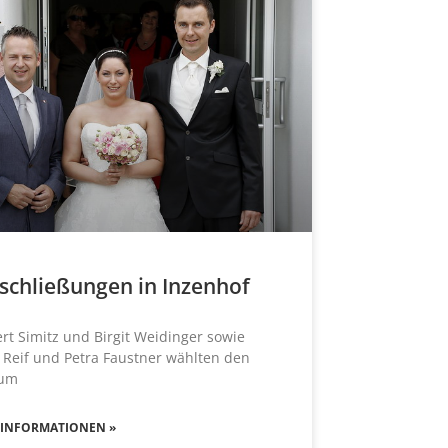
schließungen in Inzenhof
rt Simitz und Birgit Weidinger sowie
 Reif und Petra Faustner wählten den
 um
 INFORMATIONEN »