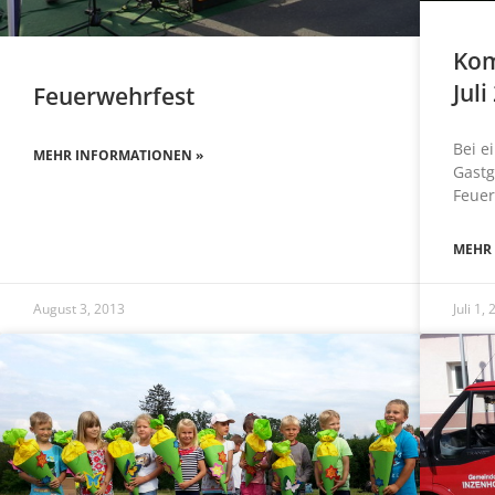
Kom
Juli
Feuerwehrfest
Bei 
MEHR INFORMATIONEN »
Gastg
Feue
MEHR
August 3, 2013
Juli 1,