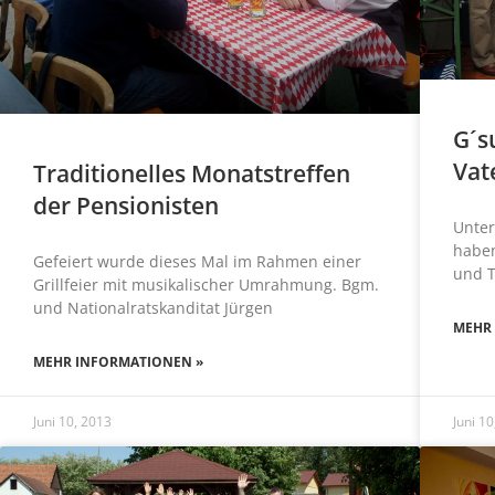
G´s
Vat
Traditionelles Monatstreffen
der Pensionisten
Unter
haben
Gefeiert wurde dieses Mal im Rahmen einer
und T
Grillfeier mit musikalischer Umrahmung. Bgm.
und Nationalratskanditat Jürgen
MEHR
MEHR INFORMATIONEN »
Juni 10, 2013
Juni 1