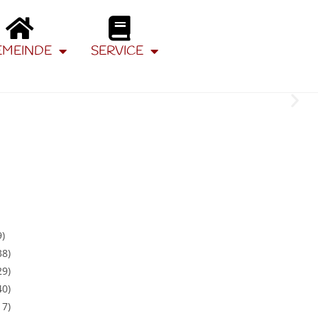
EMEINDE
SERVICE
9)
38)
29)
40)
17)