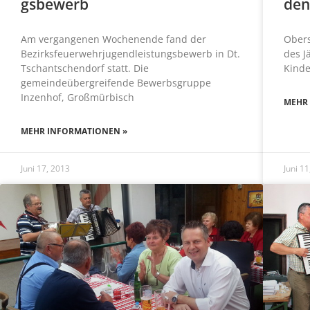
gsbewerb
den
Am vergangenen Wochenende fand der
Ober
Bezirksfeuerwehrjugendleistungsbewerb in Dt.
des J
Tschantschendorf statt. Die
Kinde
gemeindeübergreifende Bewerbsgruppe
Inzenhof, Großmürbisch
MEHR
MEHR INFORMATIONEN »
Juni 17, 2013
Juni 1