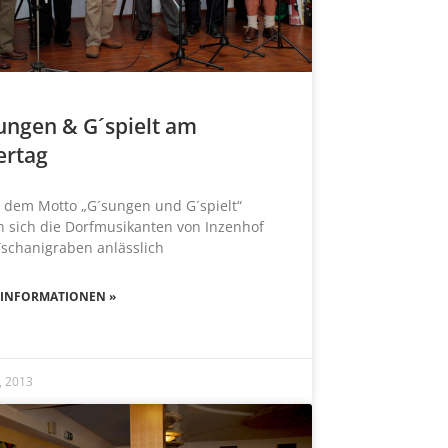
ungen & G´spielt am
ertag
 dem Motto „G´sungen und G´spielt“
 sich die Dorfmusikanten von Inzenhof
schanigraben anlässlich
 INFORMATIONEN »
0, 2013