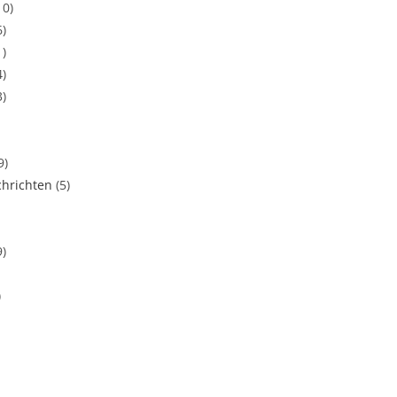
10)
6)
1)
4)
3)
9)
hrichten
(5)
9)
)